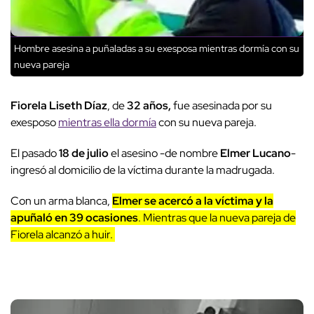
Hombre asesina a puñaladas a su exesposa mientras dormía con su
nueva pareja
Fiorela Liseth Díaz
, de
32 años,
fue asesinada por su
exesposo
mientras ella dormía
con su nueva pareja.
El pasado
18 de julio
el asesino -de nombre
Elmer Lucano
-
ingresó al domicilio de la víctima durante la madrugada.
Con un arma blanca,
Elmer se acercó a la víctima y la
apuñaló en 39 ocasiones
. Mientras que la nueva pareja de
Fiorela alcanzó a huir.