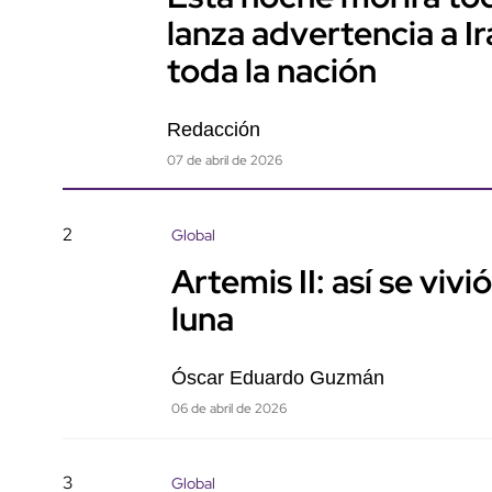
lanza advertencia a I
toda la nación
Redacción
07 de abril de 2026
2
Global
Artemis II: así se vivi
luna
Óscar Eduardo Guzmán
06 de abril de 2026
3
Global