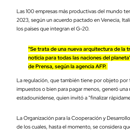
Las 100 empresas más productivas del mundo ten
2023, según un acuerdo pactado en Venecia, Italia
los países que integran el G-20.
"Se trata de una nueva arquitectura de la t
noticia para todas las naciones del planet
de Prensa, según la agencia AFP.
La regulación, que también tiene por objeto por fi
impuestos o bien para pagar menos, generó una re
estadounidense, quien invitó a "finalizar rápidam
La Organización para la Cooperación y Desarrol
de los cuales, hasta el momento, se considera que