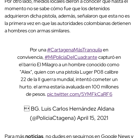
Por otro lado, medios locales dieron a conocer que hasta el
momento no se sabe cómo fue que los detenidos
adquirieron dicha pistola, además, señalaron que esta no es
la primera vez en que las autoridades colombianas detienen
a hombres con armas similares.
Por una
#CartagenaMásTranquila
en
convivencia,
#MiPolicíaDelCuadrante
capturó en
el barrio El Milagro a un hombre conocido como
"Alex", quien con una pistola Luger P08 calibre
22 de la II guerra mundial, intentó cometer un
hurto. el arma estaría avaluada en 100 millones
de pesos.
pic.twitter.com/5YMFkCaRF6
 BG. Luis Carlos Hernández Aldana
(@PoliciaCtagena)
April 15, 2021
Para más
noticias
, no dudes en seguirnos en Google News y