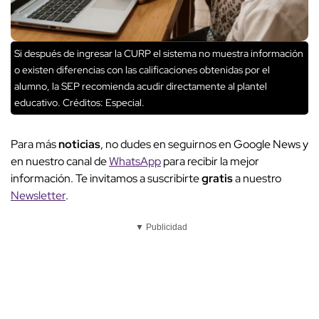
Si después de ingresar la CURP el sistema no muestra información
o existen diferencias con las calificaciones obtenidas por el
alumno, la SEP recomienda acudir directamente al plantel
educativo.
Créditos: Especial.
Para más
noticias
, no dudes en seguirnos en Google News y
en nuestro canal de
WhatsApp
para recibir la mejor
información. Te invitamos a suscribirte
gratis
a nuestro
Newsletter
.
▼ Publicidad