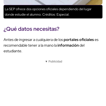
La SEP ofrece dos opciones oficiales dependiendo del lugar
donde estudie el alumno.
Créditos: Especial.
¿Qué
datos
necesitas?
Antes de ingresar a cualquiera de los
portales oficiales
es
recomendable tener a la mano la
información
del
estudiante.
▼ Publicidad