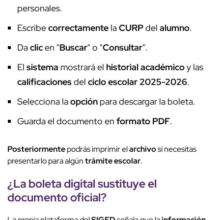
personales.
Escribe
correctamente
la
CURP
del
alumno
.
Da
clic
en "
Buscar
" o "
Consultar
".
El
sistema
mostrará el
historial académico
y las
calificaciones
del
ciclo escolar 2025-2026
.
Selecciona la
opción
para descargar la boleta.
Guarda el documento en
formato PDF
.
Posteriormente
podrás imprimir el
archivo
si necesitas
presentarlo para algún
trámite escolar
.
¿La
boleta digital
sustituye el
documento oficial
?
La propia plataforma del
SIGED
señala que la
información