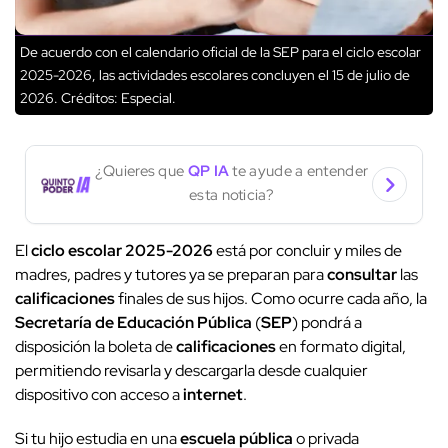
De acuerdo con el calendario oficial de la SEP para el ciclo escolar
2025-2026, las actividades escolares concluyen el 15 de julio de
2026.
Créditos: Especial.
¿Quieres que
QP IA
te ayude a entender
esta noticia?
El
ciclo escolar 2025-2026
está por concluir y miles de
madres, padres y tutores ya se preparan para
consultar
las
calificaciones
finales de sus hijos. Como ocurre cada año, la
Secretaría de Educación Pública
(
SEP
) pondrá a
disposición la boleta de
calificaciones
en formato digital,
permitiendo revisarla y descargarla desde cualquier
dispositivo con acceso a
internet
.
Si tu hijo estudia en una
escuela pública
o privada