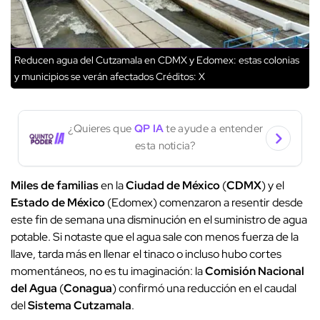
Reducen agua del Cutzamala en CDMX y Edomex: estas colonias
y municipios se verán afectados
Créditos: X
¿Quieres que
QP IA
te ayude a entender
esta noticia?
Miles de familias
en la
Ciudad de México
(
CDMX
) y el
Estado de México
(Edomex) comenzaron a resentir desde
este fin de semana una disminución en el suministro de agua
potable. Si notaste que el agua sale con menos fuerza de la
llave, tarda más en llenar el tinaco o incluso hubo cortes
momentáneos, no es tu imaginación: la
Comisión Nacional
del Agua
(
Conagua
) confirmó una reducción en el caudal
del
Sistema Cutzamala
.