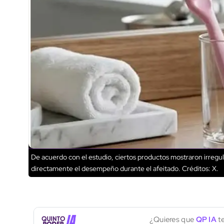
De acuerdo con el estudio, ciertos productos mostraron irregula
directamente el desempeño durante el afeitado.
Créditos: X.
¿Quieres que
QP IA
te