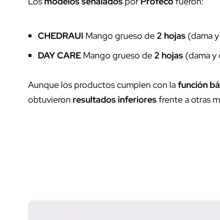
Los
modelos señalados
por
Profeco
fueron:
CHEDRAUI
Mango grueso de
2 hojas
(dama y 
DAY CARE
Mango grueso de
2 hojas
(dama y 
Aunque los productos cumplen con la
función bá
obtuvieron
resultados inferiores
frente a otras m