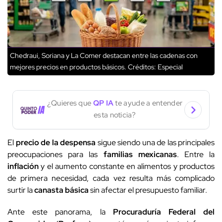
Chedraui, Soriana y La Comer destacan entre las cadenas con
mejores precios en productos básicos.
Créditos: Especial
¿Quieres que
QP IA
te ayude a entender
esta noticia?
El
precio de la despensa
sigue siendo una de las principales
preocupaciones para las
familias mexicanas
. Entre la
inflación
y el aumento constante en alimentos y productos
de primera necesidad, cada vez resulta más complicado
surtir la
canasta básica
sin afectar el presupuesto familiar.
Ante este panorama, la
Procuraduría Federal del