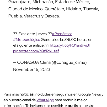
Guanajuato, Michoacán, Estado de México,
Ciudad de México, Querétaro, Hidalgo, Tlaxcala,
Puebla, Veracruz y Oaxaca.
?? ¡Excelente jueves! ??
#Pronóstico
#Meteorológico
General de las 06:00 horas, en
el siguiente enlace. ??
https://t.co/R8Yan9wj3l
pic.twitter.com/rQzTdxLzef
— CONAGUA Clima (@conagua_clima)
November 16, 2023
Para más
noticias
, no dudes en seguirnos en Google News y
en nuestro canal de
WhatsApp
para recibir la mejor
información. Te invitamos a suscribirte
gratis
a nuestro