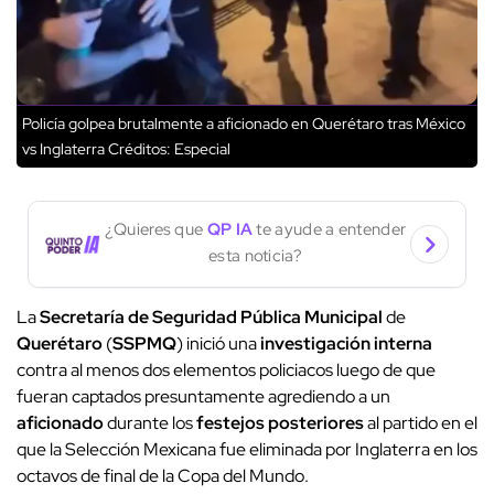
Policía golpea brutalmente a aficionado en Querétaro tras México
vs Inglaterra
Créditos: Especial
¿Quieres que
QP IA
te ayude a entender
esta noticia?
La
Secretaría de Seguridad Pública Municipal
de
Querétaro
(
SSPMQ
) inició una
investigación interna
contra al menos dos elementos policiacos luego de que
fueran captados presuntamente agrediendo a un
aficionado
durante los
festejos posteriores
al partido en el
que la Selección Mexicana fue eliminada por Inglaterra en los
octavos de final de la Copa del Mundo.