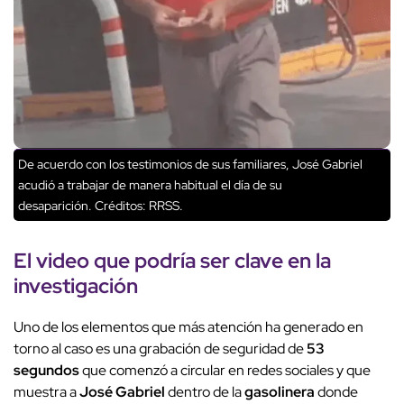
De acuerdo con los testimonios de sus familiares, José Gabriel
acudió a trabajar de manera habitual el día de su
desaparición.
Créditos: RRSS.
El
video
que podría ser clave en la
investigación
Uno de los elementos que más atención ha generado en
torno al caso es una grabación de seguridad de
53
segundos
que comenzó a circular en redes sociales y que
muestra a
José Gabriel
dentro de la
gasolinera
donde