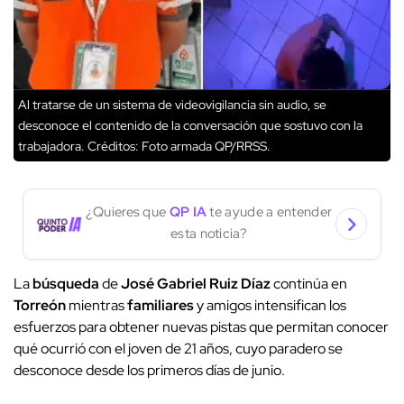
Al tratarse de un sistema de videovigilancia sin audio, se
desconoce el contenido de la conversación que sostuvo con la
trabajadora.
Créditos: Foto armada QP/RRSS.
¿Quieres que
QP IA
te ayude a entender
esta noticia?
La
búsqueda
de
José Gabriel Ruiz Díaz
continúa en
Torreón
mientras
familiares
y amigos intensifican los
esfuerzos para obtener nuevas pistas que permitan conocer
qué ocurrió con el joven de 21 años, cuyo paradero se
desconoce desde los primeros días de junio.