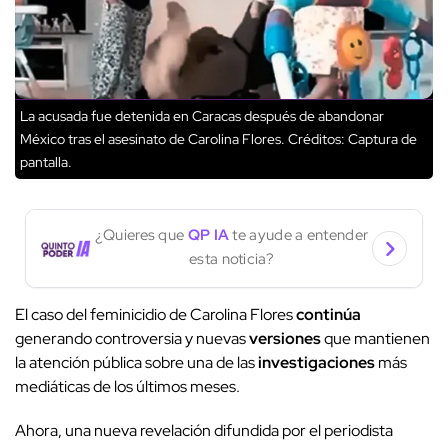
La acusada fue detenida en Caracas después de abandonar
México tras el asesinato de Carolina Flores.
Créditos: Captura de
pantalla.
¿Quieres que
QP IA
te ayude a entender
esta noticia?
El caso del feminicidio de Carolina Flores
continúa
generando controversia y nuevas
versiones
que mantienen
la atención pública sobre una de las
investigaciones
más
mediáticas de los últimos meses.
Ahora, una nueva revelación difundida por el periodista