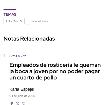
TEMAS
Erika María N
Carolina Flores
Notas Relacionadas
1
Alza La Voz
Empleados de rosticería le queman
la boca a joven por no poder pagar
un cuarto de pollo
Karla Espejel
04 de junio de 2026