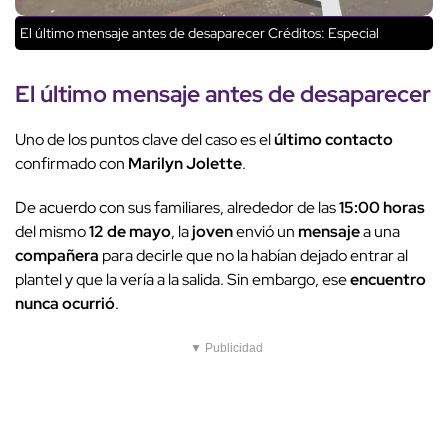
El último mensaje antes de desaparecer
Créditos: Especial
El último
mensaje
antes
de desaparecer
Uno de los puntos clave del caso es el
último contacto
confirmado con
Marilyn Jolette
.
De acuerdo con sus familiares, alrededor de las
15:00 horas
del mismo
12 de mayo
, la
joven
envió un
mensaje
a una
compañera
para decirle que no la habían dejado entrar al
plantel y que la vería a la salida. Sin embargo, ese
encuentro
nunca ocurrió
.
▼ Publicidad