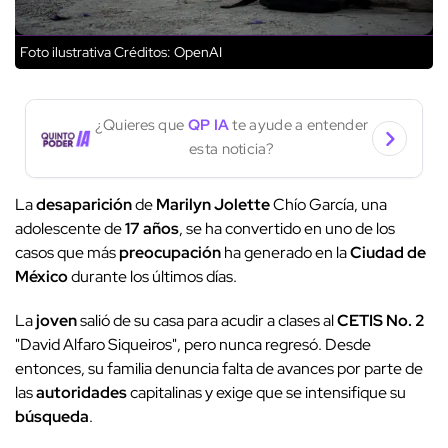
Foto ilustrativa
Créditos: OpenAI
¿Quieres que
QP IA
te ayude a entender
esta noticia?
La
desaparición
de
Marilyn Jolette
Chío García, una
adolescente de
17 años
, se ha convertido en uno de los
casos que más
preocupación
ha generado en la
Ciudad de
México
durante los últimos días.
La
joven
salió de su casa para acudir a clases al
CETIS No. 2
"David Alfaro Siqueiros", pero nunca regresó. Desde
entonces, su familia denuncia falta de avances por parte de
las
autoridades
capitalinas y exige que se intensifique su
búsqueda
.