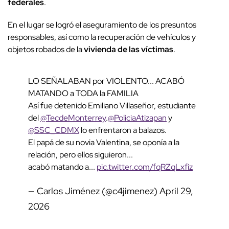
federales
.
En el lugar se logró el aseguramiento de los presuntos
responsables, así como la recuperación de vehículos y
objetos robados de la
vivienda de las víctimas
.
LO SEÑALABAN por VIOLENTO... ACABÓ
MATANDO a TODA la FAMILIA
Así fue detenido Emiliano Villaseñor, estudiante
del
@TecdeMonterrey
.
@PoliciaAtizapan
y
@SSC_CDMX
lo enfrentaron a balazos.
El papá de su novia Valentina, se oponía a la
relación, pero ellos siguieron...
acabó matando a...
pic.twitter.com/fqRZqLxfiz
— Carlos Jiménez (@c4jimenez)
April 29,
2026