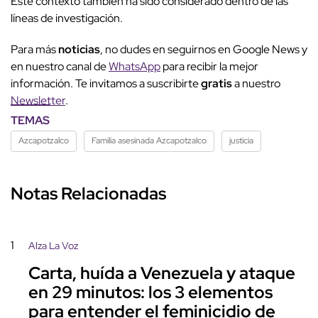
Este contexto también ha sido considerado dentro de las
líneas de investigación.
Para más
noticias
, no dudes en seguirnos en Google News y
en nuestro canal de
WhatsApp
para recibir la mejor
información. Te invitamos a suscribirte
gratis
a nuestro
Newsletter
.
TEMAS
Azcapotzalco
Familia asesinada Azcapotzalco
justicia
Notas Relacionadas
1
Alza La Voz
Carta, huída a Venezuela y ataque
en 29 minutos: los 3 elementos
para entender el feminicidio de