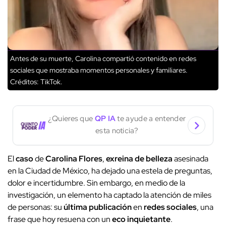
Antes de su muerte, Carolina compartió contenido en redes
sociales que mostraba momentos personales y familiares.
Créditos: TikTok.
¿Quieres que
QP IA
te ayude a entender
esta noticia?
El
caso
de
Carolina Flores
,
exreina de belleza
asesinada
en la Ciudad de México, ha dejado una estela de preguntas,
dolor e incertidumbre. Sin embargo, en medio de la
investigación, un elemento ha captado la atención de miles
de personas: su
última publicación
en
redes sociales
, una
frase que hoy resuena con un
eco inquietante
.