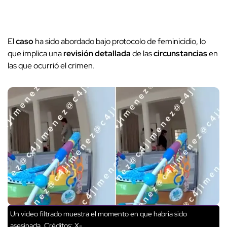
El
caso
ha sido abordado bajo protocolo de feminicidio, lo
que implica una
revisión detallada
de las
circunstancias
en
las que ocurrió el crimen.
Un video filtrado muestra el momento en que habría sido
asesinada.
Créditos: X-