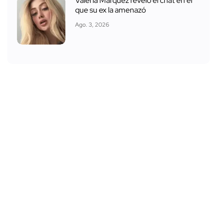
Valeria Márquez reveló el chat en el
que su ex la amenazó
Ago. 3, 2026