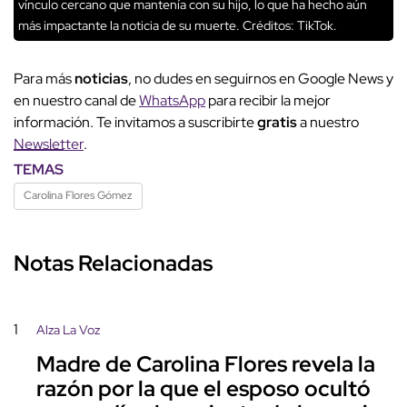
vínculo cercano que mantenía con su hijo, lo que ha hecho aún
más impactante la noticia de su muerte.
Créditos: TikTok.
Para más
noticias
, no dudes en seguirnos en Google News y
en nuestro canal de
WhatsApp
para recibir la mejor
información. Te invitamos a suscribirte
gratis
a nuestro
Newsletter
.
TEMAS
Carolina Flores Gómez
Notas Relacionadas
1
Alza La Voz
Madre de Carolina Flores revela la
razón por la que el esposo ocultó