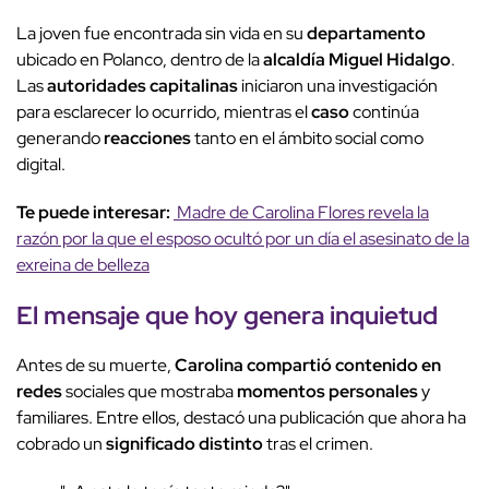
La joven fue encontrada sin vida en su
departamento
ubicado en Polanco, dentro de la
alcaldía Miguel Hidalgo
.
Las
autoridades capitalinas
iniciaron una investigación
para esclarecer lo ocurrido, mientras el
caso
continúa
generando
reacciones
tanto en el ámbito social como
digital.
Te puede interesar:
Madre de Carolina Flores revela la
razón por la que el esposo ocultó por un día el asesinato de la
exreina de belleza
El mensaje que hoy genera inquietud
Antes de su muerte,
Carolina compartió
contenido en
redes
sociales que mostraba
momentos personales
y
familiares. Entre ellos, destacó una publicación que ahora ha
cobrado un
significado distinto
tras el crimen.