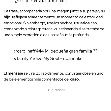
"¿A esto le tenía tanto miedo?".
La frase, acompañada por una imagen junto a su pareja y su
hijo
, reflejaba aparentemente un momento de estabilidad
emocional. Sin embargo, tras los hechos,
usuarios
han
comenzado a reinterpretarla, cuestionando si se trataba de
una simple expresión o de una señal más profunda.
@carolinaff444
Mi pequeña gran familia ??
#family
? Save My Soul - noahrinker
El
mensaje
se viralizó rápidamente, convirtiéndose en uno
de los elementos más comentados del
caso
.
▼ Publicidad