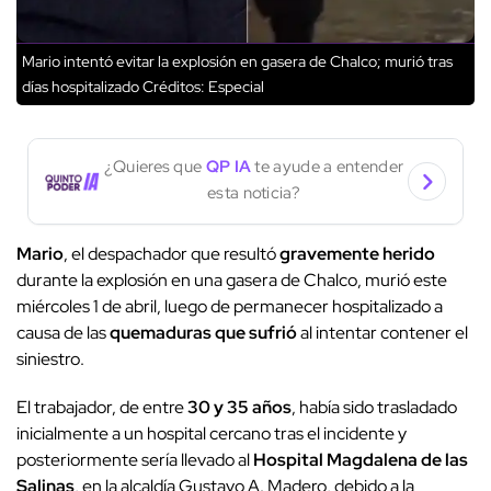
Mario intentó evitar la explosión en gasera de Chalco; murió tras
días hospitalizado
Créditos: Especial
¿Quieres que
QP IA
te ayude a entender
esta noticia?
Mario
, el despachador que resultó
gravemente herido
durante la explosión en una gasera de Chalco, murió este
miércoles 1 de abril, luego de permanecer hospitalizado a
causa de las
quemaduras que sufrió
al intentar contener el
siniestro.
El trabajador, de entre
30 y 35 años
, había sido trasladado
inicialmente a un hospital cercano tras el incidente y
posteriormente sería llevado al
Hospital Magdalena de las
Salinas
, en la alcaldía Gustavo A. Madero, debido a la