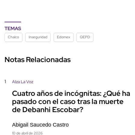
TEMAS
Chalco
Inseguridad
Edomex
QEPD
Notas Relacionadas
1
Alza La Voz
Cuatro años de incógnitas: ¿Qué ha
pasado con el caso tras la muerte
de Debanhi Escobar?
Abigail Saucedo Castro
10 de abril de 2026