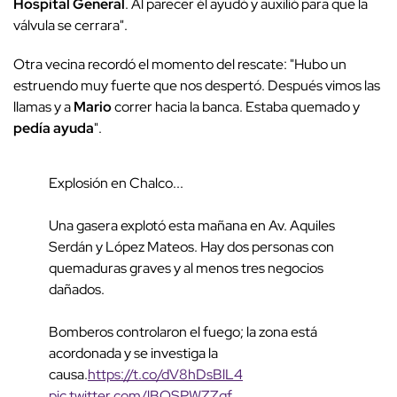
Hospital General
. Al parecer él ayudó y auxilió para que la
válvula se cerrara".
Otra vecina recordó el momento del rescate: "Hubo un
estruendo muy fuerte que nos despertó. Después vimos las
llamas y a
Mario
correr hacia la banca. Estaba quemado y
pedía ayuda
".
Explosión en Chalco...
Una gasera explotó esta mañana en Av. Aquiles
Serdán y López Mateos. Hay dos personas con
quemaduras graves y al menos tres negocios
dañados.
Bomberos controlaron el fuego; la zona está
acordonada y se investiga la
causa.
https://t.co/dV8hDsBlL4
pic.twitter.com/lBQSPWZZgf