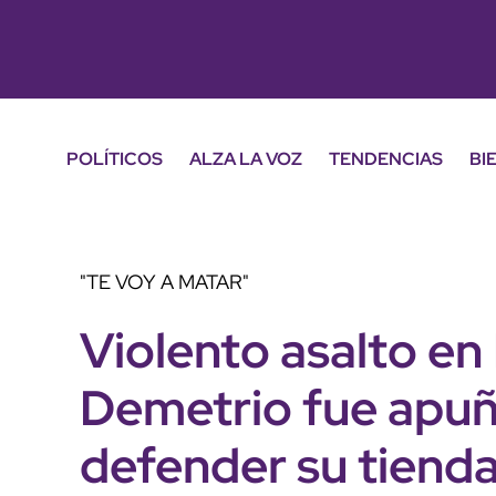
POLÍTICOS
ALZA LA VOZ
TENDENCIAS
BI
"TE VOY A MATAR"
Violento asalto e
Demetrio fue apuña
defender su tiend