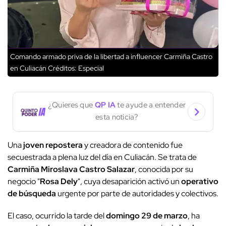
Comando armado priva de la libertad a influencer Carmiña Castro
en Culiacán
Créditos: Especial
¿Quieres que
QP IA
te ayude a entender
esta noticia?
Una
joven repostera
y creadora de contenido fue
secuestrada a plena luz del día en Culiacán. Se trata de
Carmiña Miroslava Castro Salazar
, conocida por su
negocio "
Rosa Dely
", cuya desaparición activó un
operativo
de búsqueda
urgente por parte de autoridades y colectivos.
El caso, ocurrido la tarde del
domingo 29 de marzo
, ha