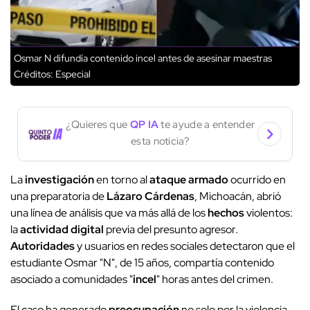
Osmar N difundía contenido incel antes de asesinar maestras
Créditos: Especial
¿Quieres que
QP IA
te ayude a entender
esta noticia?
La
investigación
en torno al
ataque armado
ocurrido en
una preparatoria de
Lázaro Cárdenas
, Michoacán, abrió
una línea de análisis que va más allá de los
hechos
violentos:
la
actividad digital
previa del presunto agresor.
Autoridades
y usuarios en redes sociales detectaron que el
estudiante Osmar "N", de 15 años, compartía contenido
asociado a comunidades "
incel
" horas antes del crimen.
El caso ha generado
preocupación
no solo por la violencia