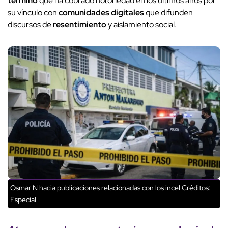
término
que ha cobrado notoriedad en los últimos años por
su vínculo con
comunidades digitales
que difunden
discursos de
resentimiento
y aislamiento social.
Osmar N hacia publicaciones relacionadas con los incel
Créditos:
Especial