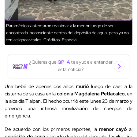
Paramédicos intentaron reanimar a la menor luego de ser
encontrada inconsciente dentro del depósito de agua, pero ya no
tenia signos vitales.
Créditos: Especial
¿Quieres que
QP IA
te ayude a entender
esta noticia?
Una bebé de apenas dos años
murió
luego de caer a la
cisterna de su casa en la
colonia Magdalena Petlacalco
, en
la alcaldía Tlalpan. El hecho ocurrió este lunes 23 de marzo y
provocó una intensa movilización de cuerpos de
emergencia.
De acuerdo con los primeros reportes, la
menor cayó
al
depósito de agua
ubicado dentro del domicilio familiar. Su