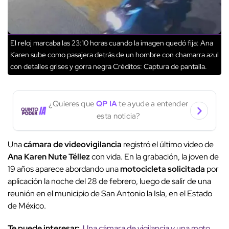
El reloj marcaba las 23:10 horas cuando la imagen quedó fija: Ana
Karen sube como pasajera detrás de un hombre con chamarra azul
con detalles grises y gorra negra
Créditos: Captura de pantalla.
¿Quieres que
QP IA
te ayude a entender
esta noticia?
Una
cámara de videovigilancia
registró el último video de
Ana Karen Nute Téllez
con vida. En la grabación, la joven de
19 años aparece abordando una
motocicleta solicitada
por
aplicación la noche del 28 de febrero, luego de salir de una
reunión en el municipio de San Antonio la Isla, en el Estado
de México.
Te puede interesar:
Una cámara de vigilancia y una moto