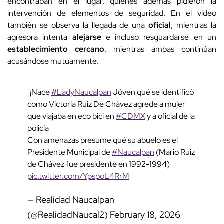
encontraban en el lugar, quienes además pidieron la
intervención de elementos de seguridad. En el video
también se observa la llegada de una
oficial
, mientras la
agresora intenta
alejarse
e incluso resguardarse en un
establecimiento cercano
, mientras ambas continúan
acusándose mutuamente.
"¡Nace
#LadyNaucalpan
Jóven qué se identificó
como Victoria Ruiz De Chávez agrede a mujer
que viajaba en eco bici en
#CDMX
y a oficial de la
policía
Con amenazas presume qué su abuelo es el
Presidente Municipal de
#Naucalpan
(Mario Ruiz
de Chávez fue presidente en 1992-1994)
pic.twitter.com/YpspoL4RrM
— Realidad Naucalpan
(@RealidadNaucal2)
February 18, 2026