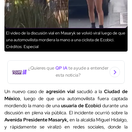
El video de la discusión vial en Masaryk se volvió viral luego de que
una automovilista mordiera la mano a una ciclista de Ecobici.
Créditos: Especial
¿Quieres que
QP IA
te ayude a entender
esta noticia?
Un nuevo caso de
agresión vial
sacudió a la
Ciudad de
México
, luego de que una automovilista fuera captada
mordiendo la mano de una
usuaria de Ecobici
durante una
discusión en plena vía pública. El incidente ocurrió sobre la
Avenida Presidente Masaryk,
en la alcaldía Miguel Hidalgo,
y rápidamente se viralizó en redes sociales, donde la