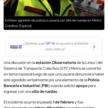
Exhiben agresión de policía a usuaria con silla de ruedas en Metro
Créditos: Especial
¿Quieres que
QP IA
te ayude a entender
esta noticia?
Una discusión en la
estación Observatorio
de la Línea 1 del
Sistema de Transporte Colectivo (STC) Metro se convirtió
en tema nacional luego de que una usuaria denunciara haber
sido agredida verbalmente por una elemento de la
Policía
Bancaria e Industrial
(
PBI
) cuando solicitó
apoyo
para
ingresar con una
silla de ruedas
.
El incidente ocurrió el pasado
1 de febrero
y fue
documentado en
videos difundidos
en redes sociales,