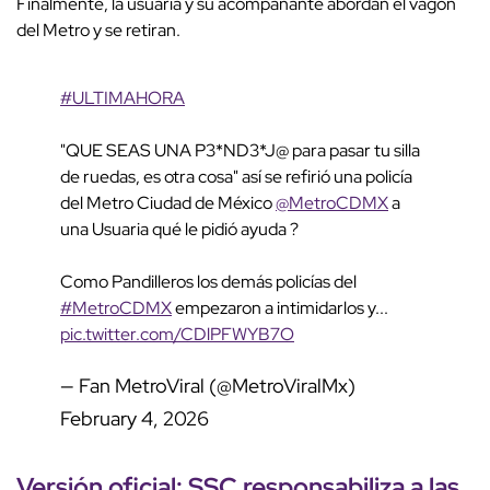
Finalmente, la usuaria y su acompañante abordan el vagón
del Metro y se retiran.
#ULTIMAHORA
"QUE SEAS UNA P3*ND3*J@ para pasar tu silla
de ruedas, es otra cosa" así se refirió una policía
del Metro Ciudad de México
@MetroCDMX
a
una Usuaria qué le pidió ayuda ?
Como Pandilleros los demás policías del
#MetroCDMX
empezaron a intimidarlos y...
pic.twitter.com/CDlPFWYB7O
— Fan MetroViral (@MetroViralMx)
February 4, 2026
Versión oficial:
SSC
responsabiliza a las