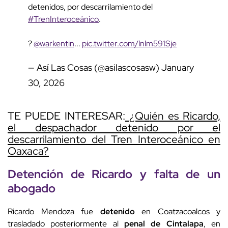
detenidos, por descarrilamiento del
#TrenInteroceánico
.
?
@warkentin
...
pic.twitter.com/lnlm591Sje
— Así Las Cosas (@asilascosasw)
January
30, 2026
TE PUEDE INTERESAR:
¿Quién es Ricardo,
el despachador detenido por el
descarrilamiento del Tren Interoceánico en
Oaxaca?
Detención de Ricardo y falta de un
abogado
Ricardo Mendoza fue
detenido
en Coatzacoalcos y
trasladado posteriormente al
penal de Cintalapa
, en