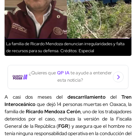
La familia de Ricardo Mendoza denuncian irregularidades y falta
de recursos para su defensa.
Créditos: Especial
¿Quieres que
QP IA
te ayude a entender
esta noticia?
A casi dos meses del
descarrilamiento
del
Tren
Interoceánico
que dejó 14 personas muertas en Oaxaca, la
familia de
Ricardo Mendoza Cerón
, uno de los trabajadores
detenidos por el caso, rechaza la versión de la Fiscalía
General de la República (
FGR
) y asegura que el hombre no
tenía ninguna responsabilidad operativa en la conducción del