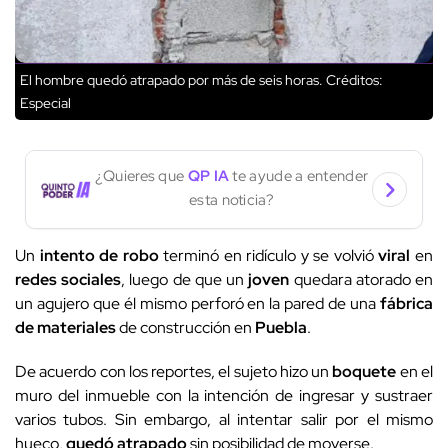
El hombre quedó atrapado por más de seis horas.
Créditos:
Especial
¿Quieres que
QP IA
te ayude a entender
esta noticia?
Un
intento de robo
terminó en ridículo y se volvió
viral
en
redes sociales
, luego de que un
joven
quedara atorado en
un agujero que él mismo perforó en la pared de una
fábrica
de materiales
de construcción en
Puebla
.
De acuerdo con los reportes, el sujeto hizo un
boquete
en el
muro del inmueble con la intención de ingresar y sustraer
varios tubos. Sin embargo, al intentar salir por el mismo
hueco,
quedó atrapado
sin posibilidad de moverse.