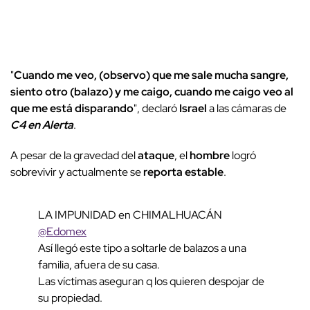
"
Cuando me veo, (observo) que me sale mucha sangre,
siento otro (balazo) y me caigo, cuando me caigo veo al
que me está disparando
", declaró
Israel
a las cámaras de
C4 en Alerta
.
A pesar de la gravedad del
ataque
, el
hombre
logró
sobrevivir y actualmente se
reporta estable
.
LA IMPUNIDAD en CHIMALHUACÁN
@Edomex
Así llegó este tipo a soltarle de balazos a una
familia, afuera de su casa.
Las víctimas aseguran q los quieren despojar de
su propiedad.