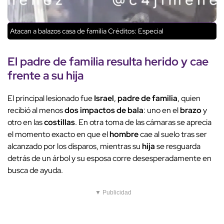
Atacan a balazos casa de familia
Créditos: Especial
El
padre de familia
resulta
herido
y cae
frente a su
hija
El principal lesionado fue
Israel
,
padre de familia
, quien
recibió al menos
dos impactos de bala
: uno en el
brazo
y
otro en las
costillas
. En otra toma de las cámaras se aprecia
el momento exacto en que el
hombre
cae al suelo tras ser
alcanzado por los disparos, mientras su
hija
se resguarda
detrás de un árbol y su esposa corre desesperadamente en
busca de ayuda.
▼ Publicidad