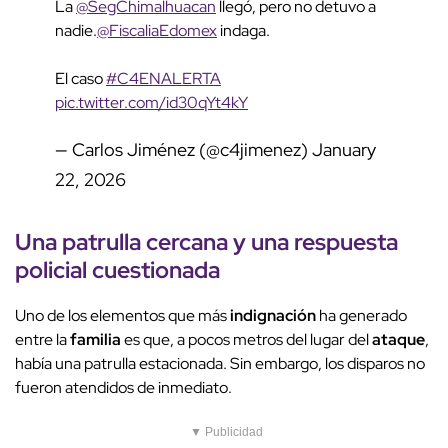
La
@SegChimalhuacan
llegó, pero no detuvo a
nadie.
@FiscaliaEdomex
indaga.
El caso
#C4ENALERTA
pic.twitter.com/id30qYt4kY
— Carlos Jiménez (@c4jimenez)
January
22, 2026
Una
patrulla cercana
y una respuesta
policial cuestionada
Uno de los elementos que más
indignación
ha generado
entre la
familia
es que, a pocos metros del lugar del
ataque
,
había una patrulla estacionada. Sin embargo, los disparos no
fueron atendidos de inmediato.
▼ Publicidad