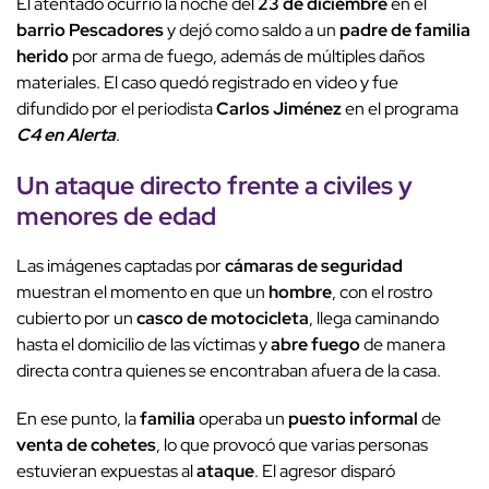
El atentado ocurrió la noche del
23 de diciembre
en el
barrio Pescadores
y dejó como saldo a un
padre de familia
herido
por arma de fuego, además de múltiples daños
materiales. El caso quedó registrado en video y fue
difundido por el periodista
Carlos Jiménez
en el programa
C4 en Alerta
.
Un
ataque directo
frente a
civiles y
menores
de edad
Las imágenes captadas por
cámaras de seguridad
muestran el momento en que un
hombre
, con el rostro
cubierto por un
casco de motocicleta
, llega caminando
hasta el domicilio de las víctimas y
abre fuego
de manera
directa contra quienes se encontraban afuera de la casa.
En ese punto, la
familia
operaba un
puesto informal
de
venta de cohetes
, lo que provocó que varias personas
estuvieran expuestas al
ataque
. El agresor disparó