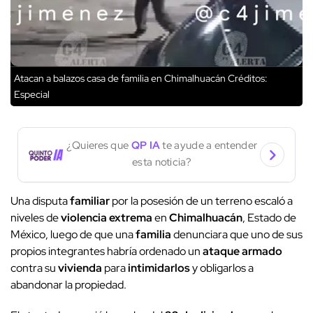
Atacan a balazos casa de familia en Chimalhuacán
Créditos:
Especial
¿Quieres que
QP IA
te ayude a entender
esta noticia?
Una disputa
familiar
por la posesión de un terreno escaló a
niveles de
violencia extrema
en
Chimalhuacán
, Estado de
México, luego de que una
familia
denunciara que uno de sus
propios integrantes habría ordenado un
ataque armado
contra su
vivienda
para
intimidarlos
y obligarlos a
abandonar la propiedad.