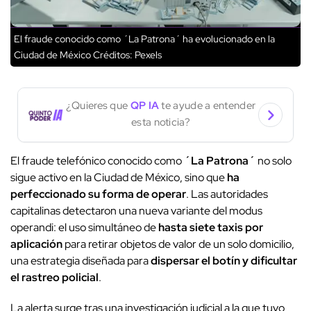
El fraude conocido como ´La Patrona´ ha evolucionado en la
Ciudad de México
Créditos: Pexels
¿Quieres que
QP IA
te ayude a entender
esta noticia?
El fraude telefónico conocido como
´La Patrona´
no solo
sigue activo en la Ciudad de México, sino que
ha
perfeccionado su forma de operar
. Las autoridades
capitalinas detectaron una nueva variante del modus
operandi: el uso simultáneo de
hasta siete taxis por
aplicación
para retirar objetos de valor de un solo domicilio,
una estrategia diseñada para
dispersar el botín y dificultar
el rastreo policial
.
La alerta surge tras una investigación judicial a la que tuvo