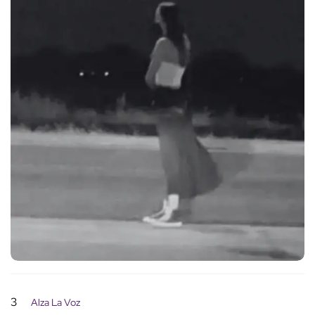
3
Alza La Voz