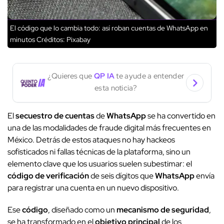
El código que lo cambia todo: así roban cuentas de WhatsApp en
minutos
Créditos: Pixabay
¿Quieres que
QP IA
te ayude a entender
esta noticia?
El
secuestro de cuentas
de
WhatsApp
se ha convertido en
una de las modalidades de fraude digital más frecuentes en
México. Detrás de estos ataques no hay hackeos
sofisticados ni fallas técnicas de la plataforma, sino un
elemento clave que los usuarios suelen subestimar: el
código de verificación
de seis dígitos que
WhatsApp
envía
para registrar una cuenta en un nuevo dispositivo.
Ese
código
, diseñado como un
mecanismo de seguridad
,
se ha transformado en el
objetivo principal
de los