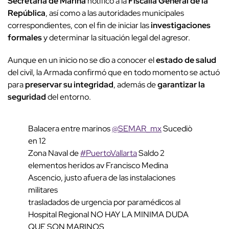
Secretaría de Marina
notificó a la
Fiscalía General de la
República
, así como a las autoridades municipales
correspondientes, con el fin de iniciar las
investigaciones
formales
y determinar la situación legal del agresor.
Aunque en un inicio no se dio a conocer el
estado de salud
del civil, la Armada confirmó que en todo momento se actuó
para
preservar su integridad
, además de
garantizar la
seguridad
del entorno.
Balacera entre marinos
@SEMAR_mx
Sucediò
en 12
Zona Naval de
#PuertoVallarta
Saldo 2
elementos heridos av Francisco Medina
Ascencio, justo afuera de las instalaciones
militares
trasladados de urgencia por paramédicos al
Hospital Regional NO HAY LA MINIMA DUDA
QUE SON MARINOS