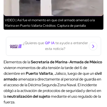
VIDEO | Así fue el momento en que civil armado amenazó a la
Marina en Puerto Vallarta
Créditos: Captura de pantalla
¿Quieres que
QP IA
te ayude a entender
esta noticia?
Elementos de la
Secretaría de Marina
–
Armada de México
vivieron momentos de alta tensión la tarde del 6 de
diciembre en
Puerto Vallarta
, Jalisco, luego de que un
civil
armado
amenazara directamente al personal de guardia en
el acceso de la Décima Segunda Zona Naval. El incidente
obligó a la activación de protocolos de seguridad y derivó en
la
neutralización del sujeto
mediante el uso regulado de la
fuerza.