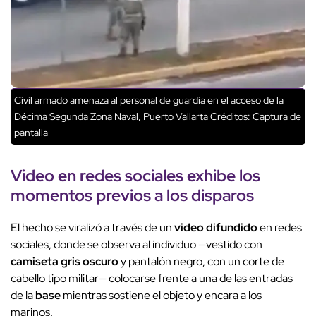
Civil armado amenaza al personal de guardia en el acceso de la
Décima Segunda Zona Naval, Puerto Vallarta
Créditos: Captura de
pantalla
Video en redes sociales exhibe los
momentos previos a los disparos
El hecho se viralizó a través de un
video difundido
en redes
sociales, donde se observa al individuo —vestido con
camiseta gris oscuro
y pantalón negro, con un corte de
cabello tipo militar— colocarse frente a una de las entradas
de la
base
mientras sostiene el objeto y encara a los
marinos.