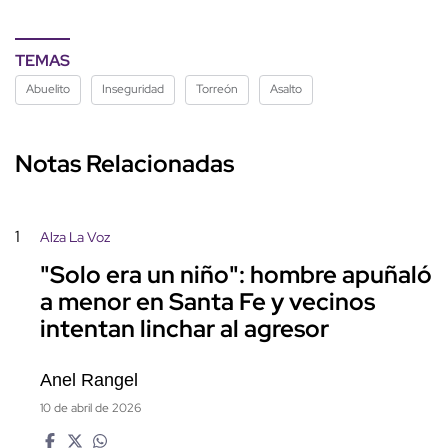
TEMAS
Abuelito
Inseguridad
Torreón
Asalto
Notas Relacionadas
1
Alza La Voz
"Solo era un niño": hombre apuñaló
a menor en Santa Fe y vecinos
intentan linchar al agresor
Anel Rangel
10 de abril de 2026