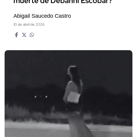
muerte de Debanhi Escobar?
Abigail Saucedo Castro
10 de abril de 2026