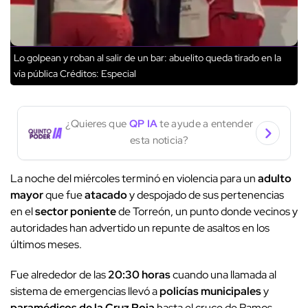
Lo golpean y roban al salir de un bar: abuelito queda tirado en la
vía pública
Créditos: Especial
¿Quieres que
QP IA
te ayude a entender
esta noticia?
La noche del miércoles terminó en violencia para un
adulto
mayor
que fue
atacado
y despojado de sus pertenencias
en el
sector poniente
de Torreón, un punto donde vecinos y
autoridades han advertido un repunte de asaltos en los
últimos meses.
Fue alrededor de las
20:30 horas
cuando una llamada al
sistema de emergencias llevó a
policías municipales
y
paramédicos de la Cruz Roja
hasta el cruce de Ramos