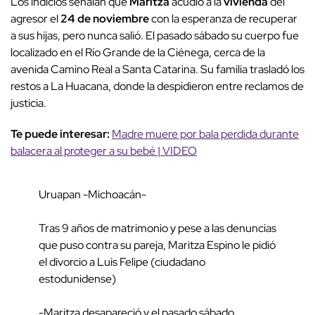
Los indicios señalan que
Maritza
acudió a la
vivienda
del
agresor el
24 de noviembre
con la esperanza de recuperar
a sus hijas, pero nunca salió. El pasado sábado su cuerpo fue
localizado en el Río Grande de la Ciénega, cerca de la
avenida Camino Real a Santa Catarina. Su familia trasladó los
restos a La Huacana, donde la despidieron entre reclamos de
justicia.
Te puede interesar:
Madre muere por bala perdida durante
balacera al proteger a su bebé | VIDEO
Uruapan -Michoacán-
Tras 9 años de matrimonio y pese a las denuncias
que puso contra su pareja, Maritza Espino le pidió
el divorcio a Luis Felipe (ciudadano
estodunidense)
-Maritza desapareció y el pasado sábado