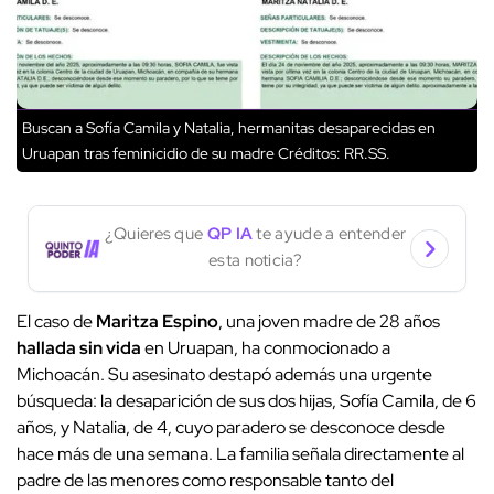
Buscan a Sofía Camila y Natalia, hermanitas desaparecidas en
Uruapan tras feminicidio de su madre
Créditos: RR.SS.
¿Quieres que
QP IA
te ayude a entender
esta noticia?
El caso de
Maritza Espino
, una joven madre de 28 años
hallada sin vida
en Uruapan, ha conmocionado a
Michoacán. Su asesinato destapó además una urgente
búsqueda: la desaparición de sus dos hijas, Sofía Camila, de 6
años, y Natalia, de 4, cuyo paradero se desconoce desde
hace más de una semana. La familia señala directamente al
padre de las menores como responsable tanto del