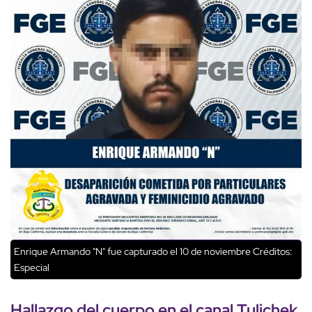
Enrique Armando "N" fue capturado el 10 de noviembre
Créditos:
Especial
Hallazgo del
cuerpo
en el
canal Tulichek