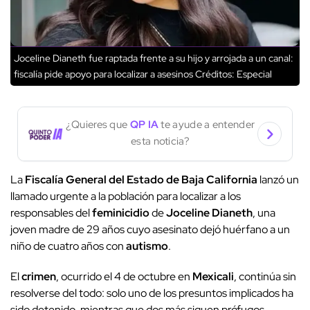
Joceline Dianeth fue raptada frente a su hijo y arrojada a un canal:
fiscalía pide apoyo para localizar a asesinos
Créditos: Especial
¿Quieres que
QP IA
te ayude a entender
esta noticia?
La
Fiscalía
General del Estado de Baja California
lanzó un
llamado urgente a la población para localizar a los
responsables del
feminicidio
de
Joceline Dianeth
, una
joven madre de 29 años cuyo asesinato dejó huérfano a un
niño de cuatro años con
autismo
.
El
crimen
, ocurrido el 4 de octubre en
Mexicali
, continúa sin
resolverse del todo: solo uno de los presuntos implicados ha
sido detenido, mientras que dos más siguen prófugos.