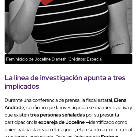
Feminicidio de Joceline Dianeth
Créditos: Especial
La
línea de investigación
apunta a
tres
implicados
Durante una conferencia de prensa, la fiscal estatal,
Elena
Andrade
, confirmó que la investigación se mantiene activa y
que existen
tres personas señaladas
por su presunta
participación: la
expareja de Joceline
—identificado como
quien habría planeado el ataque—, el presunto autor material
y un tercer involucrado. De ellos, únicamente
Enrique