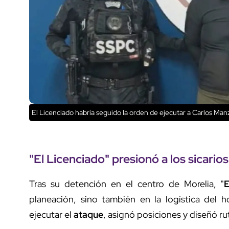
El Licenciado habría seguido la orden de ejecutar a Carlos Man
"
El Licenciado
" presionó a los sicarios
Tras su detención en el centro de Morelia, "
E
planeación, sino también en la logística del 
ejecutar el
ataque
, asignó posiciones y diseñó ru