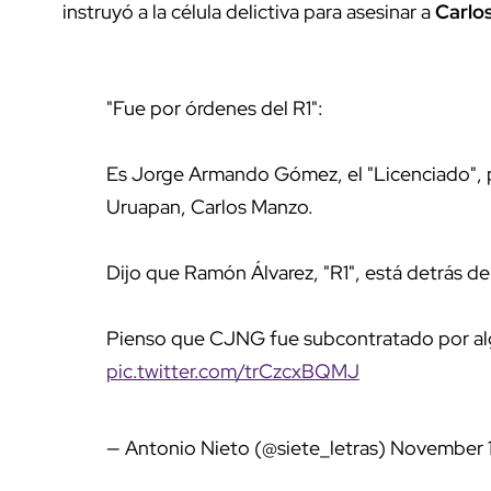
instruyó a la célula delictiva para asesinar a
Carlo
"Fue por órdenes del R1":
Es Jorge Armando Gómez, el "Licenciado", pr
Uruapan, Carlos Manzo.
Dijo que Ramón Álvarez, "R1", está detrás de
Pienso que CJNG fue subcontratado por algui
pic.twitter.com/trCzcxBQMJ
— Antonio Nieto (@siete_letras)
November 1