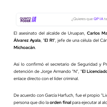
¿Quieres que
QP IA
te
El asesinato del alcalde de Uruapan,
Carlos M
Álvarez Ayala
, "
El R1
", jefe de una célula del C
Michoacán
.
Así lo confirmó el secretario de Seguridad y 
detención de Jorge Armando "N", "
El Licenciad
enlace directo con el líder criminal.
De acuerdo con García Harfuch, fue el propio "Li
persona que dio la
orden final
para ejecutar al al