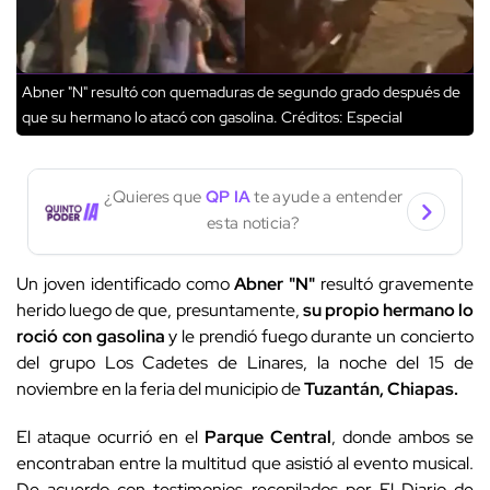
Abner "N" resultó con quemaduras de segundo grado después de
que su hermano lo atacó con gasolina.
Créditos: Especial
¿Quieres que
QP IA
te ayude a entender
esta noticia?
Un joven identificado como
Abner "N"
resultó gravemente
herido luego de que, presuntamente,
su propio hermano lo
roció con gasolina
y le prendió fuego durante un concierto
del grupo Los Cadetes de Linares, la noche del 15 de
noviembre en la feria del municipio de
Tuzantán, Chiapas.
El ataque ocurrió en el
Parque Central
, donde ambos se
encontraban entre la multitud que asistió al evento musical.
De acuerdo con testimonios recopilados por El Diario de