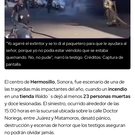
"Yo agarré el extintor y se lo di al paquetero para que le ayudara al
señor, porque yo no podía estar viéndolo que se estaba
quemando. No, no pude", narró la testigo.
Créditos: Captura de
pantalla.
El centro de
Hermosillo
, Sonora, fue escenario de una de
las tragedias más impactantes del año, cuando un
incendio
en una
tienda
Waldo´s dejó al menos
23 personas muertas
y doce lesionadas. El siniestro, ocurrido alrededor de las
15:00 horas en la sucursal ubicada sobre la calle Doctor
Noriega, entre Juárez y Matamoros, desató pánico,
destrucción y escenas de horror que los testigos aseguran
no podrán olvidar jamás.