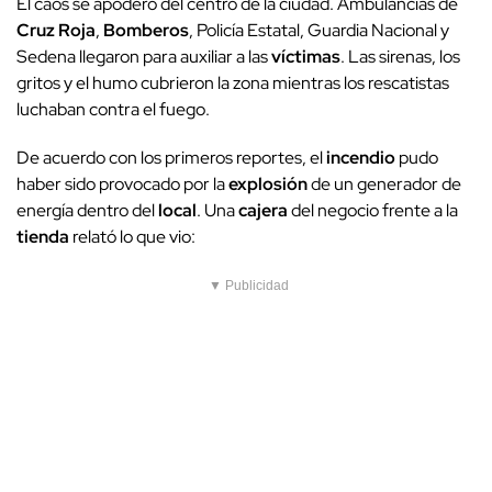
El caos se apoderó del centro de la ciudad. Ambulancias de
Cruz Roja
,
Bomberos
, Policía Estatal, Guardia Nacional y
Sedena llegaron para auxiliar a las
víctimas
. Las sirenas, los
gritos y el humo cubrieron la zona mientras los rescatistas
luchaban contra el fuego.
De acuerdo con los primeros reportes, el
incendio
pudo
haber sido provocado por la
explosión
de un generador de
energía dentro del
local
. Una
cajera
del negocio frente a la
tienda
relató lo que vio:
▼ Publicidad