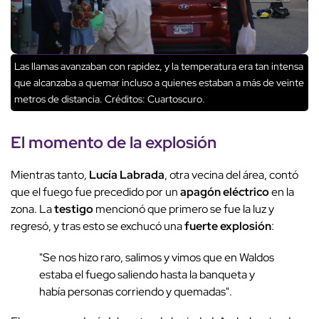
Las llamas avanzaban con rapidez, y la temperatura era tan intensa
que alcanzaba a quemar incluso a quienes estaban a más de veinte
metros de distancia.
Créditos: Cuartoscuro.
El momento de la
explosión
Mientras tanto,
Lucía Labrada
, otra vecina del área, contó
que el fuego fue precedido por un
apagón eléctrico
en la
zona. La
testigo
mencionó que primero se fue la luz y
regresó, y tras esto se exchucó una
fuerte explosión
:
"Se nos hizo raro, salimos y vimos que en Waldos
estaba el fuego saliendo hasta la banqueta y
había personas corriendo y quemadas".