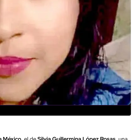
e México
, el de
Silvia Guillermina López Rosas
, una