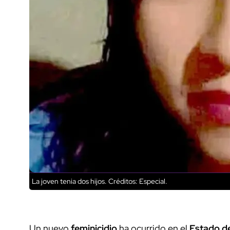
La joven tenia dos hijos.
Créditos: Especial.
Un nuevo
feminicidio
ha ocurrido en el
Estado d