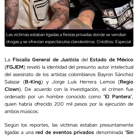
Las víctimas estaban ligadas a fiestas privadas donde se vendían
drogas y se ofrecían espectáculos clandestinos.
Créditos: Especial
La
Fiscalía General de Justicia
del
Estado de México
(
FGJEM
) reveló la identidad del presunto autor intelectual
del asesinato de los artistas colombianos Bayron Sánchez
Salazar (
B-King
) y Jorge Luis Herrera Lemos (
Regio
Clown
). De acuerdo con la investigación, el crimen fue
ordenado por un hombre conocido como "
El Pantera
",
quien habría ofrecido 200 mil pesos por la ejecución de
ambos músicos.
Según los reportes, las víctimas estaban presuntamente
ligadas a una
red de eventos privados
denominada "
Sin