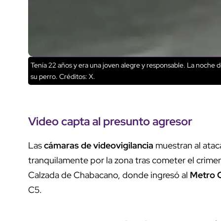
Tenía 22 años y era una joven alegre y responsable. La noche de
su perro.
Créditos: X.
Video capta al presunto agresor
Las
cámaras de videovigilancia
muestran al atac
tranquilamente por la zona tras cometer el crimen
Calzada de Chabacano, donde ingresó al
Metro 
C5.