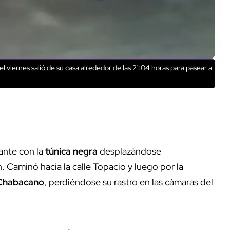
l viernes salió de su casa alrededor de las 21:04 horas para pasear a
ante con la
túnica negra
desplazándose
. Caminó hacia la calle Topacio y luego por la
Chabacano
, perdiéndose su rastro en las cámaras del