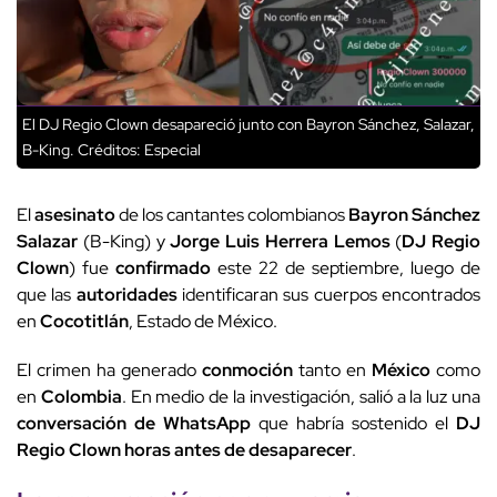
El DJ Regio Clown desapareció junto con Bayron Sánchez, Salazar,
B-King.
Créditos: Especial
El
asesinato
de los cantantes colombianos
Bayron Sánchez
Salazar
(B-King) y
Jorge Luis Herrera Lemos
(
DJ Regio
Clown
) fue
confirmado
este 22 de septiembre, luego de
que las
autoridades
identificaran sus cuerpos encontrados
en
Cocotitlán
, Estado de México.
El crimen ha generado
conmoción
tanto en
México
como
en
Colombia
. En medio de la investigación, salió a la luz una
conversación de WhatsApp
que habría sostenido el
DJ
Regio Clown
horas antes de desaparecer
.