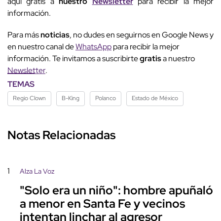
aquí gratis a
nuestro
Newsletter
para recibir la mejor
información.
Para más
noticias
, no dudes en seguirnos en Google News y
en nuestro canal de
WhatsApp
para recibir la mejor
información. Te invitamos a suscribirte
gratis
a nuestro
Newsletter
.
TEMAS
Regio Clown
B-King
Polanco
Estado de México
Notas Relacionadas
1
Alza La Voz
"Solo era un niño": hombre apuñaló
a menor en Santa Fe y vecinos
intentan linchar al agresor