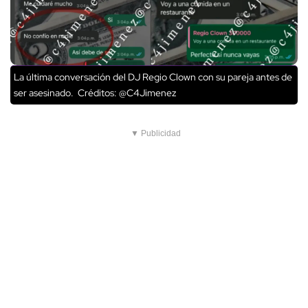
La última conversación del DJ Regio Clown con su pareja antes de
ser asesinado.
Créditos: @C4Jimenez
▼ Publicidad