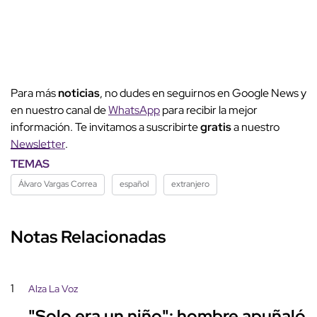
Para más
noticias
, no dudes en seguirnos en Google News y
en nuestro canal de
WhatsApp
para recibir la mejor
información. Te invitamos a suscribirte
gratis
a nuestro
Newsletter
.
TEMAS
Álvaro Vargas Correa
español
extranjero
Notas Relacionadas
1
Alza La Voz
"Solo era un niño": hombre apuñaló