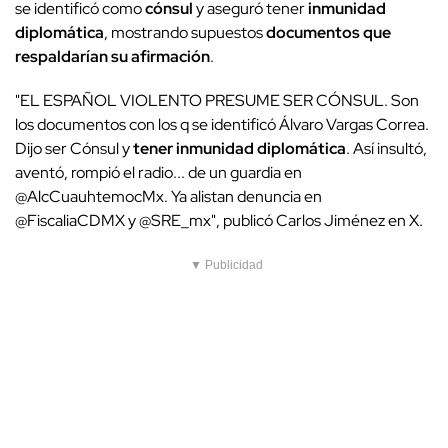
se identificó como
cónsul
y aseguró tener
inmunidad
diplomática
, mostrando supuestos
documentos que
respaldarían su afirmación
.
"EL ESPAÑOL VIOLENTO PRESUME SER CÓNSUL. Son
los documentos con los q se identificó Álvaro Vargas Correa.
Dijo ser Cónsul y
tener inmunidad diplomática
. Así insultó,
aventó, rompió el radio... de un guardia en
@AlcCuauhtemocMx. Ya alistan denuncia en
@FiscaliaCDMX y @SRE_mx", publicó Carlos Jiménez en X.
▼ Publicidad