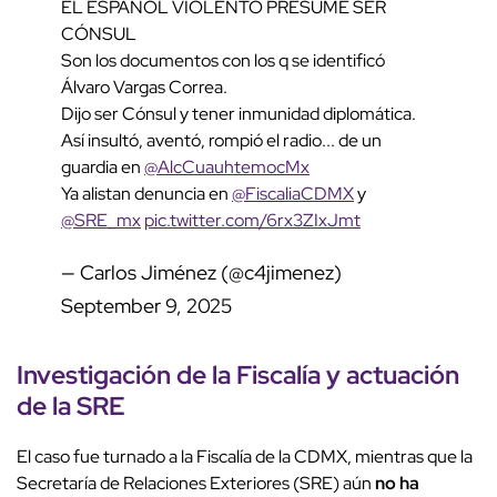
EL ESPAÑOL VIOLENTO PRESUME SER
CÓNSUL
Son los documentos con los q se identificó
Álvaro Vargas Correa.
Dijo ser Cónsul y tener inmunidad diplomática.
Así insultó, aventó, rompió el radio... de un
guardia en
@AlcCuauhtemocMx
Ya alistan denuncia en
@FiscaliaCDMX
y
@SRE_mx
pic.twitter.com/6rx3ZIxJmt
— Carlos Jiménez (@c4jimenez)
September 9, 2025
Investigación de la Fiscalía y
actuación
de la SRE
El caso fue turnado a la Fiscalía de la CDMX, mientras que la
Secretaría de Relaciones Exteriores (SRE) aún
no ha