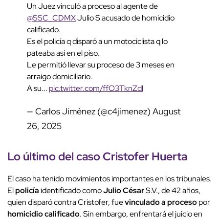
Un Juez vinculó a proceso al agente de
@SSC_CDMX
Julio S acusado de homicidio
calificado.
Es el policía q disparó a un motociclista q lo
pateaba así en el piso.
Le permitió llevar su proceso de 3 meses en
arraigo domiciliario.
A su...
pic.twitter.com/ffO3TknZdl
— Carlos Jiménez (@c4jimenez)
August
26, 2025
Lo último del caso
Cristofer Huerta
El caso ha tenido movimientos importantes en los tribunales.
El
policía
identificado como
Julio César
S.V., de 42 años,
quien disparó contra Cristofer, fue
vinculado a proceso
por
homicidio calificado
. Sin embargo, enfrentará el juicio en