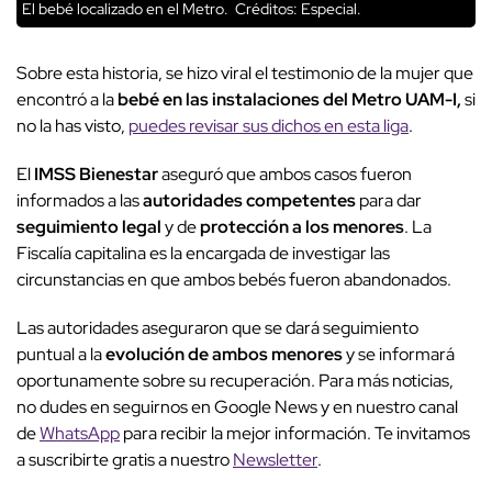
El bebé localizado en el Metro.
Créditos: Especial.
Sobre esta historia, se hizo viral el testimonio de la mujer que
encontró a la
bebé en las instalaciones del Metro UAM-I,
si
no la has visto,
puedes revisar sus dichos en esta liga
.
El
IMSS Bienestar
aseguró que ambos casos fueron
informados a las
autoridades competentes
para dar
seguimiento legal
y de
protección a los menores
. La
Fiscalía capitalina es la encargada de investigar las
circunstancias en que ambos bebés fueron abandonados.
Las autoridades aseguraron que se dará seguimiento
puntual a la
evolución de ambos menores
y se informará
oportunamente sobre su recuperación. Para más noticias,
no dudes en seguirnos en Google News y en nuestro canal
de
WhatsApp
para recibir la mejor información. Te invitamos
a suscribirte gratis a nuestro
Newsletter
.