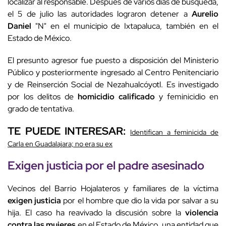
localizar al responsable. Después de varios días de búsqueda,
el 5 de julio las autoridades lograron detener a
Aurelio
Daniel
"N" en el municipio de Ixtapaluca, también en el
Estado de México.
El presunto agresor fue puesto a disposición del Ministerio
Público y posteriormente ingresado al Centro Penitenciario
y de Reinserción Social de Nezahualcóyotl. Es investigado
por los delitos de
homicidio calificado
y feminicidio en
grado de tentativa.
TE PUEDE INTERESAR:
Identifican a feminicida de
Carla en Guadalajara; no era su ex
Exigen justicia por el
padre asesinado
Vecinos del Barrio Hojalateros y familiares de la víctima
exigen justicia
por el hombre que dio la vida por salvar a su
hija. El caso ha reavivado la discusión sobre la
violencia
contra las mujeres
en el Estado de México, una entidad que