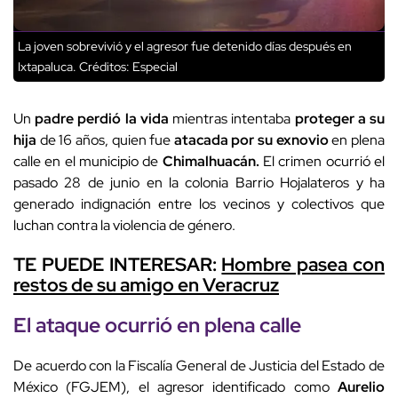
La joven sobrevivió y el agresor fue detenido días después en
Ixtapaluca.
Créditos: Especial
Un
padre perdió la vida
mientras intentaba
proteger a su
hija
de 16 años, quien fue
atacada por su exnovio
en plena
calle en el municipio de
Chimalhuacán.
El crimen ocurrió el
pasado 28 de junio en la colonia Barrio Hojalateros y ha
generado indignación entre los vecinos y colectivos que
luchan contra la violencia de género.
TE PUEDE INTERESAR:
Hombre pasea con
restos de su amigo en Veracruz
El
ataque ocurrió en plena calle
De acuerdo con la Fiscalía General de Justicia del Estado de
México (FGJEM), el agresor identificado como
Aurelio