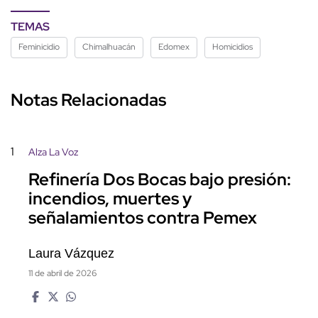
TEMAS
Feminicidio
Chimalhuacán
Edomex
Homicidios
Notas Relacionadas
1
Alza La Voz
Refinería Dos Bocas bajo presión:
incendios, muertes y
señalamientos contra Pemex
Laura Vázquez
11 de abril de 2026