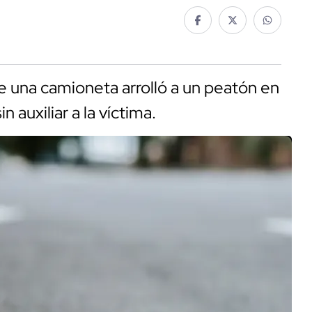
una camioneta arrolló a un peatón en
n auxiliar a la víctima.