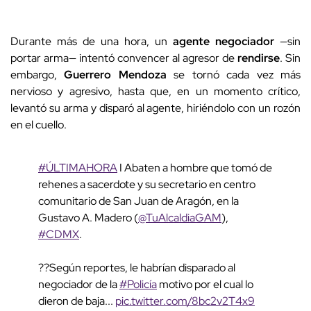
Durante más de una hora, un
agente negociador
—sin
portar arma— intentó convencer al agresor de
rendirse
. Sin
embargo,
Guerrero Mendoza
se tornó cada vez más
nervioso y agresivo, hasta que, en un momento crítico,
levantó su arma y disparó al agente, hiriéndolo con un rozón
en el cuello.
#ÚLTIMAHORA
I Abaten a hombre que tomó de
rehenes a sacerdote y su secretario en centro
comunitario de San Juan de Aragón, en la
Gustavo A. Madero (
@TuAlcaldiaGAM
),
#CDMX
.
??Según reportes, le habrían disparado al
negociador de la
#Policía
motivo por el cual lo
dieron de baja...
pic.twitter.com/8bc2v2T4x9