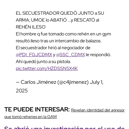
EL SECUESTRADOR QUEDÓ JUNTO a SU
ARMA; UMOE lo ABATIÓ ...y RESCATÓ al
REHÉN ILESO
El hombre q fue tomado como rehén en un gym
resultó ileso tras un intercambio de balazos.
El secuestrador hirió al negociador de
@PDI_FGJCDMX
y
@SSC_CDMX
le respondió.
Ahí quedó junto a su pistola.
pic.twitter.com/HZDSSN5X4K
— Carlos Jiménez (@c4jimenez)
July 1,
2025
TE PUEDE INTERESAR:
Revelan identidad del agresor
que tomó rehenes en la GAM
Se abrió una investigación por el
uso de