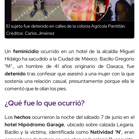
El sujeto fue detenido en calles de la colonia Agrícola Pantitlán.
Créditos: Carlos Jiménez
Un
feminicidio
ocurrido en un hotel de la alcaldía Miguel
Hidalgo ha sacudido a la Ciudad de México. Bacilio Gregorio
"M"., un hombre de 41 años originario de Oaxaca, fue
detenido
tras confesar que asesinó a una mujer con la que
sostenía una relación casual, presuntamente porque ella le
comentó que le olían los pies.
¿Qué fue lo que ocurrió?
Los
hechos
ocurrieron la noche del sábado 7 de junio en el
hotel Hipódromo Garage
, ubicado sobre calzada Legaria.
Bacilio y la víctima, identificada como
Natividad 'N'
, eran