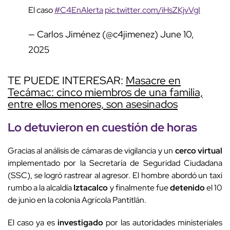
El caso
#C4EnAlerta
pic.twitter.com/iHsZKjvVgI
— Carlos Jiménez (@c4jimenez)
June 10,
2025
TE PUEDE INTERESAR:
Masacre en
Tecámac: cinco miembros de una familia,
entre ellos menores, son asesinados
Lo detuvieron en cuestión de horas
Gracias al análisis de cámaras de vigilancia y un
cerco virtual
implementado por la Secretaría de Seguridad Ciudadana
(SSC), se logró rastrear al agresor. El hombre abordó un taxi
rumbo a la alcaldía
Iztacalco
y finalmente fue
detenido
el 10
de junio en la colonia Agrícola Pantitlán.
El caso ya es
investigado
por las autoridades ministeriales