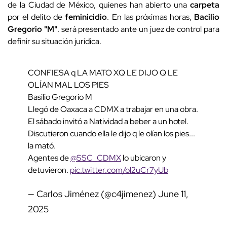
de la Ciudad de México, quienes han abierto una
carpeta
por el delito de
feminicidio
. En las próximas horas,
Bacilio
Gregorio "M"
. será presentado ante un juez de control para
definir su situación jurídica.
CONFIESA q LA MATO XQ LE DIJO Q LE
OLÍAN MAL LOS PIES
Basilio Gregorio M
Llegó de Oaxaca a CDMX a trabajar en una obra.
El sábado invitó a Natividad a beber a un hotel.
Discutieron cuando ella le dijo q le olían los pies...
la mató.
Agentes de
@SSC_CDMX
lo ubicaron y
detuvieron.
pic.twitter.com/ol2uCr7yUb
— Carlos Jiménez (@c4jimenez)
June 11,
2025