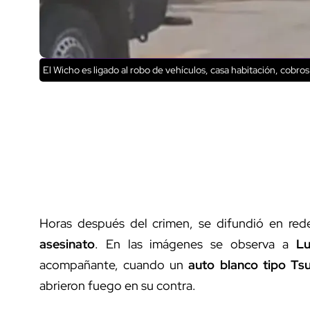
El Wicho es ligado al robo de vehículos, casa habitación, cobros
Horas después del crimen, se difundió en red
asesinato
. En las imágenes se observa a
Lu
acompañante, cuando un
auto blanco tipo Ts
abrieron fuego en su contra.