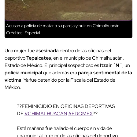
Acusan a policía de matar a su pareja y huir en Chimalhuacán
Créditos: Especial
Una mujer fue
asesinada
dentro de las oficinas del
deportivo
Tepalcates
, en el municipio de Chimalhuacán,
Estado de México. El principal sospechoso es
Itzair ´N´
, un
policía municipal
que además era
pareja sentimental de la
víctima
. Ya fue detenido por la Fiscalía del Estado de
México.
??FEMINICIDIO EN OFICINAS DEPORTIVAS
DE
#CHIMALHUACAN
#EDOMEX
??
Está mañana fue hallado el cuerpo sin vida de
una mujer al interior de las oficinas del deportivo