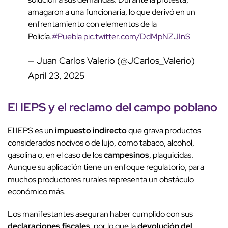
amagaron a una funcionaria, lo que derivó en un
enfrentamiento con elementos de la
Policía.
#Puebla
pic.twitter.com/DdMpNZJInS
— Juan Carlos Valerio (@JCarlos_Valerio)
April 23, 2025
El IEPS y el reclamo del campo poblano
El IEPS es un
impuesto indirecto
que grava productos
considerados nocivos o de lujo, como tabaco, alcohol,
gasolina o, en el caso de los
campesinos
, plaguicidas.
Aunque su aplicación tiene un enfoque regulatorio, para
muchos productores rurales representa un obstáculo
económico más.
Los manifestantes aseguran haber cumplido con sus
declaraciones fiscales
, por lo que la
devolución del