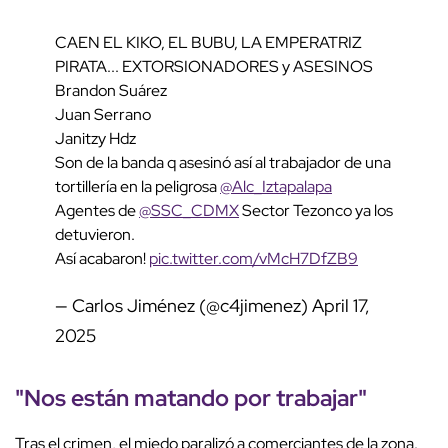
CAEN EL KIKO, EL BUBU, LA EMPERATRIZ
PIRATA... EXTORSIONADORES y ASESINOS
Brandon Suárez
Juan Serrano
Janitzy Hdz
Son de la banda q asesinó así al trabajador de una
tortillería en la peligrosa
@Alc_Iztapalapa
Agentes de
@SSC_CDMX
Sector Tezonco ya los
detuvieron.
Así acabaron!
pic.twitter.com/vMcH7DfZB9
— Carlos Jiménez (@c4jimenez)
April 17,
2025
"Nos están matando por trabajar"
Tras el crimen, el miedo paralizó a comerciantes de la zona.